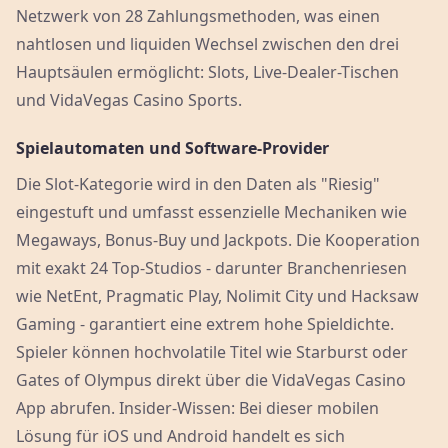
Netzwerk von 28 Zahlungsmethoden, was einen
nahtlosen und liquiden Wechsel zwischen den drei
Hauptsäulen ermöglicht: Slots, Live-Dealer-Tischen
und VidaVegas Casino Sports.
Spielautomaten und Software-Provider
Die Slot-Kategorie wird in den Daten als "Riesig"
eingestuft und umfasst essenzielle Mechaniken wie
Megaways, Bonus-Buy und Jackpots. Die Kooperation
mit exakt 24 Top-Studios - darunter Branchenriesen
wie NetEnt, Pragmatic Play, Nolimit City und Hacksaw
Gaming - garantiert eine extrem hohe Spieldichte.
Spieler können hochvolatile Titel wie Starburst oder
Gates of Olympus direkt über die VidaVegas Casino
App abrufen. Insider-Wissen: Bei dieser mobilen
Lösung für iOS und Android handelt es sich