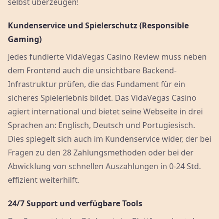
selbst überzeugen!
Kundenservice und Spielerschutz (Responsible
Gaming)
Jedes fundierte VidaVegas Casino Review muss neben
dem Frontend auch die unsichtbare Backend-
Infrastruktur prüfen, die das Fundament für ein
sicheres Spielerlebnis bildet. Das VidaVegas Casino
agiert international und bietet seine Webseite in drei
Sprachen an: Englisch, Deutsch und Portugiesisch.
Dies spiegelt sich auch im Kundenservice wider, der bei
Fragen zu den 28 Zahlungsmethoden oder bei der
Abwicklung von schnellen Auszahlungen in 0-24 Std.
effizient weiterhilft.
24/7 Support und verfügbare Tools