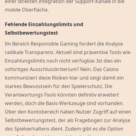
einer direkten Integration der Support-Kanäle in die
mobile Oberfläche.
Fehlende Einzahlungslimits und
Selbstbewertungstest
Im Bereich Responsible Gaming fordert die Analyse
radikale Transparenz. Aktuell sind präventive Tools wie
Einzahlungslimits noch nicht verfügbar. Ist dies ein
sofortiges Ausschlusskriterium? Nein. Das Casino
kommuniziert diese Risiken klar und zeigt damit ein
starkes Bewusstsein für den Spielerschutz. Die
Verantwortungs-Tools könnten definitiv erweitert
werden, doch die Basis-Werkzeuge sind vorhanden.
Über den Kontobereich haben Nutzer Zugriff auf einen
Selbstbewertungstest, der als Fragebogen zur Analyse
des Spielverhaltens dient. Zudem gibt es die Option