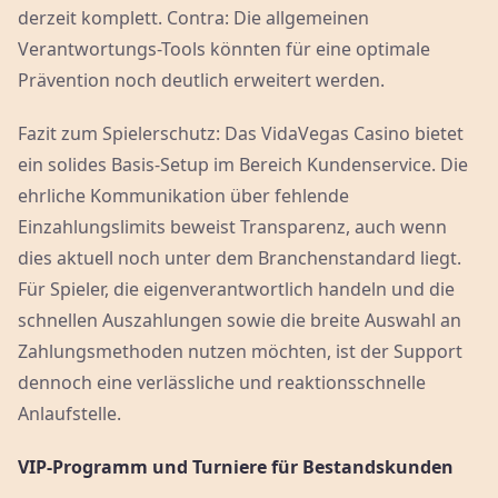
derzeit komplett. Contra: Die allgemeinen
Verantwortungs-Tools könnten für eine optimale
Prävention noch deutlich erweitert werden.
Fazit zum Spielerschutz: Das VidaVegas Casino bietet
ein solides Basis-Setup im Bereich Kundenservice. Die
ehrliche Kommunikation über fehlende
Einzahlungslimits beweist Transparenz, auch wenn
dies aktuell noch unter dem Branchenstandard liegt.
Für Spieler, die eigenverantwortlich handeln und die
schnellen Auszahlungen sowie die breite Auswahl an
Zahlungsmethoden nutzen möchten, ist der Support
dennoch eine verlässliche und reaktionsschnelle
Anlaufstelle.
VIP-Programm und Turniere für Bestandskunden