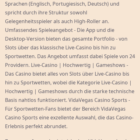
Sprachen (Englisch, Portugiesisch, Deutsch) und
spricht durch ihre Struktur sowohl
Gelegenheitsspieler als auch High-Roller an.
Umfassendes Spieleangebot - Die App und die
Desktop-Version bieten das gesamte Portfolio - von
Slots über das klassische Live-Casino bis hin zu
Sportwetten. Das Angebot umfasst dabei Spiele von 24
Providern. Live-Casino | Hochwertig | Gameshows -
Das Casino bietet alles von Slots über Live-Casino bis
hin zu Sportwetten, wobei die Kategorie Live-Casino |
Hochwertig | Gameshows durch die starke technische
Basis nahtlos funktioniert. VidaVegas Casino Sports -
Für Sportwetten-Fans bietet der Bereich VidaVegas
Casino Sports eine exzellente Auswahl, die das Casino-
Erlebnis perfekt abrundet.